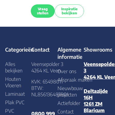
Vraag
Inspiratie
stellen
bekijken
Categorieën
Contact
Algemene
Showrooms
informatie
Alles
Veensepolder 3
Veensepolde
bekijken
4264 KL Veen
3
Over ons
4264 KL Vee
Houten
Afspraak maken
KVK: 65498011
Vloeren
BTW:
Nieuwbouw
Deltazijde
Laminaat
NL856136487B01
projecten
16H
Plak PVC
Actiefolder
1261 ZM
Blaricum
PVC
Contact
0800 999