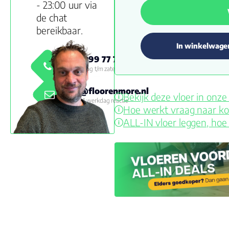
- 23:00 uur via
de chat
bereikbaar.
In winkelwage
0800 999 77 79
Maandag t/m zaterdag 09:00 -
18:00
info@floorenmore.nl
Bekijk deze vloer in on
Binnen 1 werkdag reactie
Hoe werkt vraag naar ko
ALL-IN vloer leggen, hoe