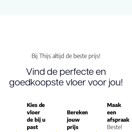
Geluidsdempend
Montage
Type click
Bij Thijs altijd de beste prijs!
Garantie
Vind de perfecte en
Woongebruik
goedkoopste vloer voor jou!
(jaren)
Garantie
Kies de
Maak
vloer
Bereken
een
de bij u
jouw
afspraak
past
prijs
Bestel