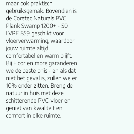
maar ook praktisch
Aantal per pak
gebruiksgemak. Bovendien is
de Coretec Naturals PVC
Dikte toplaag
Plank Swamp 1200+ - 50
(mm)
LVPE 859 geschikt voor
vloerverwarming, waardoor
Dikte plank (mm
jouw ruimte altijd
comfortabel en warm blijft.
V groef
Bij Floor en more garanderen
we de beste prijs - en als dat
Gebruiksklasse
niet het geval is, zullen we er
10% onder zitten. Breng de
natuur in huis met deze
Brandclassificati
schitterende PVC-vloer en
geniet van kwaliteit en
Vloerverwarmin
comfort in elke ruimte.
geschikt
Antistatisch