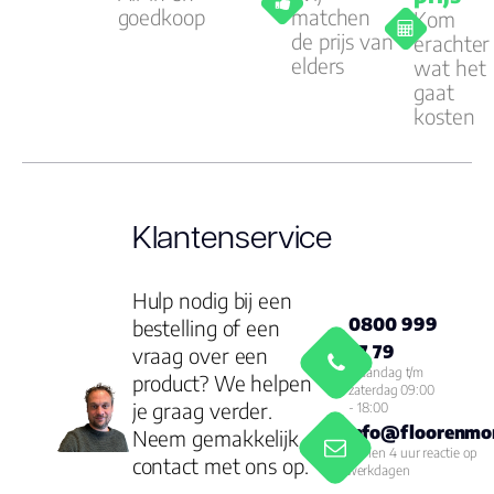
goedkoop
matchen
Kom
de prijs van
erachter
elders
wat het
gaat
kosten
Klantenservice
Hulp nodig bij een
0800 999
bestelling of een
77 79
vraag over een
Maandag t/m
product? We helpen
zaterdag 09:00
je graag verder.
- 18:00
info@floorenmor
Neem gemakkelijk
Binnen 4 uur reactie op
contact met ons op.
werkdagen