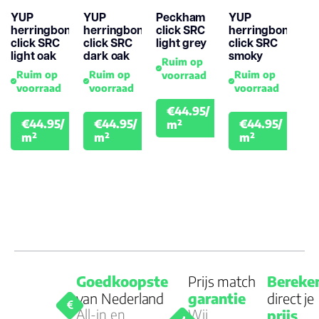
YUP
YUP
Peckham
YUP
herringbone
herringbone
click SRC
herringbone
click SRC
click SRC
light grey
click SRC
light oak
dark oak
smoky
Ruim op
Ruim op
Ruim op
Ruim op
voorraad
voorraad
voorraad
voorraad
€44.95/
€49.95
€44.95/
€44.95/
€44.95/
m²
€49.95
€49.95
€49.
m²
m²
m²
Goedkoopste
Prijs match
Bereke
van Nederland
garantie
direct je
All-in en
Wij
prijs