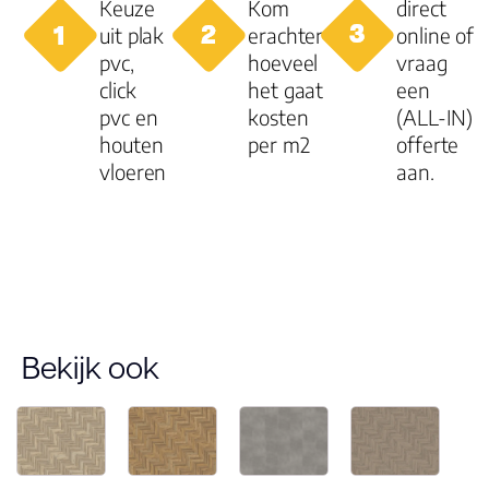
Keuze
Kom
direct
uit plak
erachter
online of
pvc,
hoeveel
vraag
click
het gaat
een
pvc en
kosten
(ALL-IN)
houten
per m2
offerte
vloeren
aan.
Bekijk ook