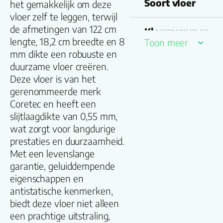
Soort vloer
het gemakkelijk om deze
vloer zelf te leggen, terwijl
de afmetingen van 122 cm
Kleurnummer
lengte, 18,2 cm breedte en 8
Toon meer
mm dikte een robuuste en
Familienaam
duurzame vloer creëren.
Deze vloer is van het
Productgroep
gerenommeerde merk
naam
Coretec en heeft een
slijtlaagdikte van 0,55 mm,
Lengte plank
wat zorgt voor langdurige
(cm)
prestaties en duurzaamheid.
Met een levenslange
Breedte plank
garantie, geluiddempende
(cm)
eigenschappen en
antistatische kenmerken,
Inhoud pak (m2)
biedt deze vloer niet alleen
een prachtige uitstraling,