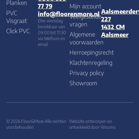
Planken
Mijn account
77 79
Aalsmeerde
PVC
info@floorenmore.nl
Veelgestelde
227
Visgraat
Elke werkdag
vragen
1432 CM
bereikbaar van
Click PVC
09:00 tot 17:30
Algemene
Aalsmeer
via telefoon en
voorwaarden
email
Herroepingsrecht
Klachtenregeling
Privacy policy
Showroom
© 2026 Floor&More Alle rechten
Website ontworpen en
voorbehouden
ontwikkeld door
Wooms