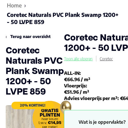
Home
›
Coretec Naturals PVC Plank Swamp 1200+
- 50 LVPE 859
Coretec Natur
Terug naar overzicht
1200+ - 50 LV
Coretec
Naturals PVC
Toon alle vloeren
Coretec
Plank Swamp
ALL-IN:
1200+ - 50
€66.96
/ m²
Vloerprijs:
LVPE 859
€51.96
/ m²
Advies vloerprijs per m²:
€64
20% KORTING!
Wat is je oppervlakte?