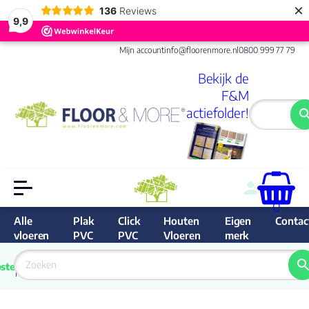
×
136
Reviews
9,9
Mijn account
info@floorenmore.nl
0800 999 77 79
Bekijk de
F&M
actiefolder!
0
Alle
Plak
Click
Houten
Eigen
Contac
vloeren
PVC
PVC
Vloeren
merk
 van 
Prijs 
 direct 
ste
garantie
Bereken
prijs
9.6/10
Nederland
match 
je 
Klan