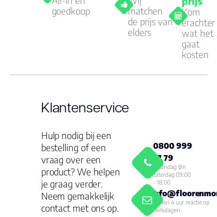
All-in en
Wij
prijs
goedkoop
matchen
Kom
de prijs van
erachter
elders
wat het
gaat
kosten
Klantenservice
Hulp nodig bij een
0800 999
bestelling of een
77 79
vraag over een
Maandag t/m
product? We helpen
zaterdag 09:00
je graag verder.
- 18:00
info@floorenmor
Neem gemakkelijk
Binnen 4 uur reactie op
contact met ons op.
werkdagen