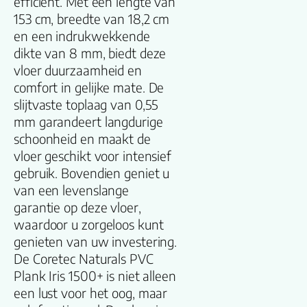
efficiënt. Met een lengte van
153 cm, breedte van 18,2 cm
Productgroep
en een indrukwekkende
naam
dikte van 8 mm, biedt deze
vloer duurzaamheid en
Lengte plank
comfort in gelijke mate. De
(cm)
slijtvaste toplaag van 0,55
mm garandeert langdurige
Breedte plank
schoonheid en maakt de
(cm)
vloer geschikt voor intensief
gebruik. Bovendien geniet u
Inhoud pak (m2)
van een levenslange
garantie op deze vloer,
Aantal per pak
waardoor u zorgeloos kunt
genieten van uw investering.
Dikte toplaag
De Coretec Naturals PVC
(mm)
Plank Iris 1500+ is niet alleen
een lust voor het oog, maar