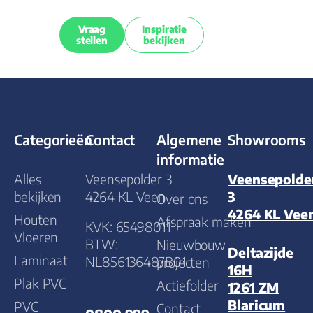
Vraag
Inspiratie
stellen
bekijken
Categorieën
Contact
Algemene
Showrooms
informatie
Alles
Veensepolder 3
Veensepolde
bekijken
4264 KL Veen
3
Over ons
4264 KL Vee
Houten
Afspraak maken
KVK: 65498011
Vloeren
BTW:
Nieuwbouw
Deltazijde
Laminaat
NL856136487B01
projecten
16H
Plak PVC
Actiefolder
1261 ZM
Blaricum
PVC
Contact