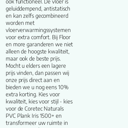
Dikte plank (mm
ook functioneel. De vloer is
geluiddempend, antistatisch
en kan zelfs gecombineerd
V groef
worden met
vloerverwarmingssystemen
Gebruiksklasse
voor extra comfort. Bij Floor
en more garanderen we niet
Brandclassificati
alleen de hoogste kwaliteit,
maar ook de beste prijs.
Vloerverwarmin
Mocht u elders een lagere
geschikt
prijs vinden, dan passen wij
onze prijs direct aan en
Antistatisch
bieden we u nog eens 10%
extra korting. Kies voor
kwaliteit, kies voor stijl - kies
Geluidsdempend
voor de Coretec Naturals
PVC Plank Iris 1500+ en
Montage
transformeer uw ruimte in