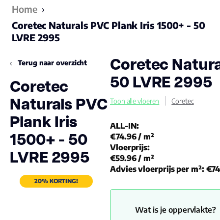
Home
›
Coretec Naturals PVC Plank Iris 1500+ - 50
LVRE 2995
Coretec Natura
Terug naar overzicht
50 LVRE 2995
Coretec
Naturals PVC
Toon alle vloeren
Coretec
Plank Iris
ALL-IN:
1500+ - 50
€74.96
/ m²
Vloerprijs:
LVRE 2995
€59.96
/ m²
Advies vloerprijs per m²:
€74
20% KORTING!
Wat is je oppervlakte?