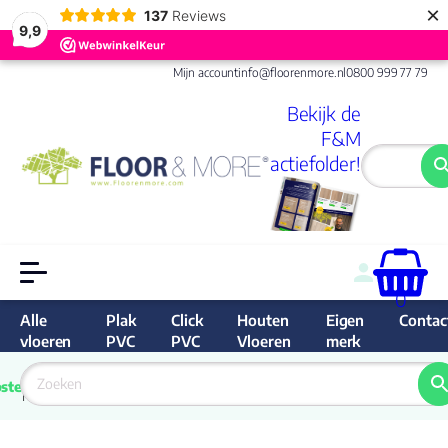
×
137
Reviews
9,9
Mijn account
info@floorenmore.nl
0800 999 77 79
Bekijk de
F&M
actiefolder!
0
Alle
Plak
Click
Houten
Eigen
Contac
vloeren
PVC
PVC
Vloeren
merk
 van 
Prijs 
 direct 
ste
garantie
Bereken
prijs
9.6/10
Nederland
match 
je 
Klan