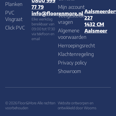
0800 999
Planken
Mijn account
77 79
Aalsmeerde
PVC
info@floorenmore.nl
Veelgestelde
227
Visgraat
Elke werkdag
vragen
1432 CM
bereikbaar van
Click PVC
09:00 tot 17:30
Algemene
Aalsmeer
via telefoon en
voorwaarden
email
Herroepingsrecht
Klachtenregeling
Privacy policy
Showroom
© 2026 Floor&More Alle rechten
Website ontworpen en
voorbehouden
ontwikkeld door
Wooms