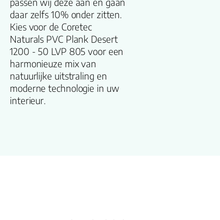
passen wij deze aan en gaan
Dikte plank (mm
daar zelfs 10% onder zitten.
Kies voor de Coretec
Gebruiksklasse
Naturals PVC Plank Desert
1200 - 50 LVP 805 voor een
Brandclassificati
harmonieuze mix van
natuurlijke uitstraling en
moderne technologie in uw
Vloerverwarmin
interieur.
geschikt
Antistatisch
Geluidsdempend
Montage
Type click