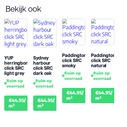
Bekijk ook
Paddington
Paddington
YUP
Sydney
click SRC
click SRC
herringbone
harbour
smoky
natural
click SRC
click SRC
light grey
dark oak
Ruim op
Ruim op
voorraad
voorraad
Ruim op
Ruim op
voorraad
voorraad
€44.95/
€44.95/
€49.95
€49.
m²
m²
€44.95/
€44.95/
€49.95
€49.95
m²
m²