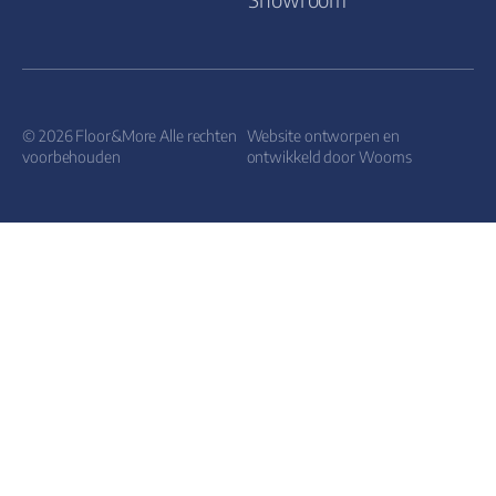
© 2026 Floor&More Alle rechten
Website ontworpen en
voorbehouden
ontwikkeld door
Wooms