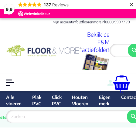
×
137
Reviews
9,9
Mijn account
info@floorenmore.nl
0800 999 77 79
Bekijk de
F&M
actiefolder!
0
Alle
Plak
Click
Houten
Eigen
Contac
vloeren
PVC
PVC
Vloeren
merk
 van 
Prijs 
 direct 
ste
garantie
Bereken
prijs
9.6/10
Nederland
match 
je 
Klan