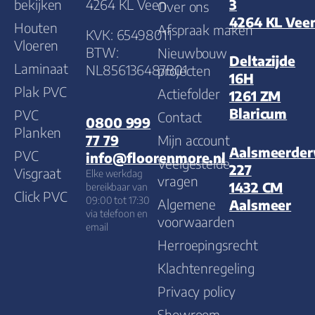
bekijken
4264 KL Veen
3
Over ons
4264 KL Vee
Houten
Afspraak maken
KVK: 65498011
Vloeren
BTW:
Nieuwbouw
Deltazijde
Laminaat
NL856136487B01
projecten
16H
Plak PVC
Actiefolder
1261 ZM
Blaricum
PVC
Contact
0800 999
Planken
Mijn account
77 79
Aalsmeerde
PVC
info@floorenmore.nl
Veelgestelde
227
Visgraat
Elke werkdag
vragen
1432 CM
bereikbaar van
Click PVC
09:00 tot 17:30
Algemene
Aalsmeer
via telefoon en
voorwaarden
email
Herroepingsrecht
Klachtenregeling
Privacy policy
Showroom