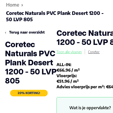
Home
›
Coretec Naturals PVC Plank Desert 1200 -
50 LVP 805
Coretec Natura
Terug naar overzicht
1200 - 50 LVP 
Coretec
Naturals PVC
Toon alle vloeren
Coretec
Plank Desert
ALL-IN:
1200 - 50 LVP
€66.96
/ m²
Vloerprijs:
805
€51.96
/ m²
Advies vloerprijs per m²:
€64
20% KORTING!
Wat is je oppervlakte?