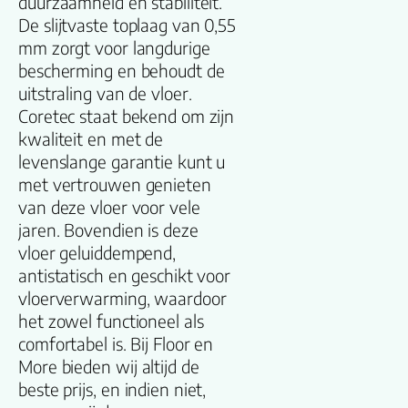
duurzaamheid en stabiliteit.
De slijtvaste toplaag van 0,55
Productgroep
mm zorgt voor langdurige
naam
bescherming en behoudt de
uitstraling van de vloer.
Lengte plank
Coretec staat bekend om zijn
(cm)
kwaliteit en met de
levenslange garantie kunt u
Breedte plank
met vertrouwen genieten
(cm)
van deze vloer voor vele
jaren. Bovendien is deze
Inhoud pak (m2)
vloer geluiddempend,
antistatisch en geschikt voor
vloerverwarming, waardoor
Aantal per pak
het zowel functioneel als
comfortabel is. Bij Floor en
Dikte toplaag
More bieden wij altijd de
(mm)
beste prijs, en indien niet,