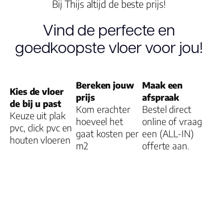
Bij Thijs altijd de beste prijs!
Garantie
Vind de perfecte en
Woongebruik
goedkoopste vloer voor jou!
(jaren)
Garantie
Bereken jouw
Maak een
Kies de vloer
prijs
afspraak
de bij u past
Kom erachter
Bestel direct
Keuze uit plak
hoeveel het
online of vraag
pvc, click pvc en
gaat kosten per
een (ALL-IN)
houten vloeren
m2
offerte aan.