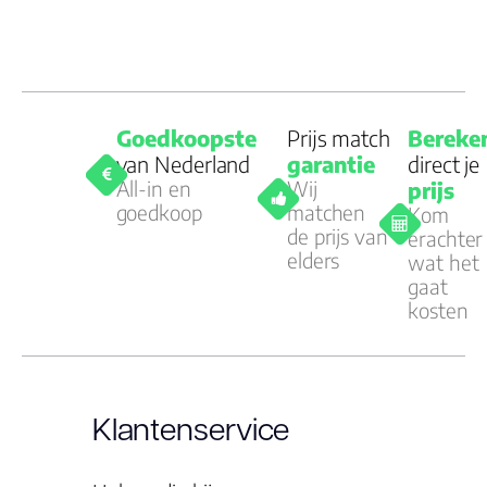
Goedkoopste
Prijs match
Bereke
van Nederland
garantie
direct je
All-in en
Wij
prijs
goedkoop
matchen
Kom
de prijs van
erachter
elders
wat het
gaat
kosten
Klantenservice