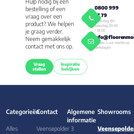
Hulp nodig bij een
0800 999
bestelling of een
77 79
vraag over een
Maandag t/m
product? We helpen
zaterdag 09:00
je graag verder.
- 18:00
info@floorenmor
Neem gemakkelijk
Binnen 4 uur reactie op
contact met ons op.
werkdagen
Vraag
Inspiratie
stellen
bekijken
Categorieën
Contact
Algemene
Showrooms
informatie
Alles
Veensepolder 3
Veensepolde