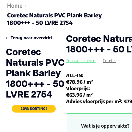
Home
›
Coretec Naturals PVC Plank Barley
1800+++ - 50 LVRE 2754
Coretec Natura
Terug naar overzicht
1800+++ - 50 
Coretec
Naturals PVC
Toon alle vloeren
Coretec
Plank Barley
ALL-IN:
1800+++ - 50
€78.96
/ m²
Vloerprijs:
LVRE 2754
€63.96
/ m²
Advies vloerprijs per m²:
€79
20% KORTING!
Wat is je oppervlakte?