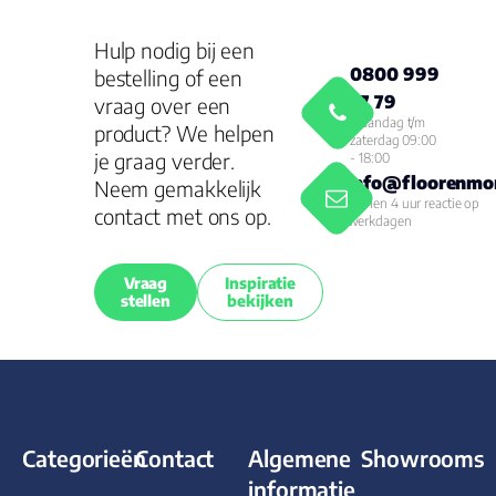
Hulp nodig bij een
0800 999
bestelling of een
77 79
vraag over een
Maandag t/m
product? We helpen
zaterdag 09:00
je graag verder.
- 18:00
info@floorenmor
Neem gemakkelijk
Binnen 4 uur reactie op
contact met ons op.
werkdagen
Vraag
Inspiratie
stellen
bekijken
Categorieën
Contact
Algemene
Showrooms
informatie