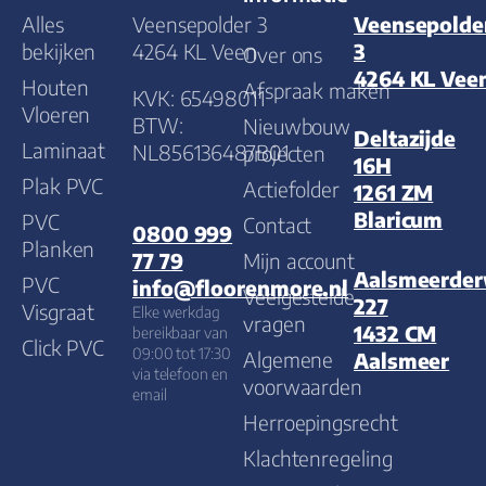
Alles
Veensepolder 3
Veensepolde
bekijken
4264 KL Veen
3
Over ons
4264 KL Vee
Houten
Afspraak maken
KVK: 65498011
Vloeren
BTW:
Nieuwbouw
Deltazijde
Laminaat
NL856136487B01
projecten
16H
Plak PVC
Actiefolder
1261 ZM
Blaricum
PVC
Contact
0800 999
Planken
Mijn account
77 79
Aalsmeerde
PVC
info@floorenmore.nl
Veelgestelde
227
Visgraat
Elke werkdag
vragen
1432 CM
bereikbaar van
Click PVC
09:00 tot 17:30
Algemene
Aalsmeer
via telefoon en
voorwaarden
email
Herroepingsrecht
Klachtenregeling