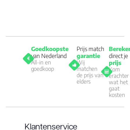
Goedkoopste
Prijs match
Bereke
van Nederland
garantie
direct je
All-in en
Wij
prijs
goedkoop
matchen
Kom
de prijs van
erachter
elders
wat het
gaat
kosten
Klantenservice