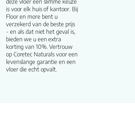
deze vloer een slimme keuze
Dikte plank (mm
is voor elk huis of kantoor. Bij
Floor en more bent u
V groef
verzekerd van de beste prijs
- en als dat niet het geval is,
Gebruiksklasse
bieden we u een extra
korting van 10%. Vertrouw
op Coretec Naturals voor een
Brandclassificati
levenslange garantie en een
vloer die echt opvalt.
Vloerverwarmin
geschikt
Antistatisch
Geluidsdempend
Montage