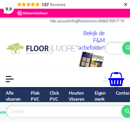
×
137
Reviews
9,9
Mijn account
info@floorenmore.nl
0800 999 77 79
Bekijk de
F&M
actiefolder!
0
Alle
Plak
Click
Houten
Eigen
Contac
vloeren
PVC
PVC
Vloeren
merk
 van 
Prijs 
 direct 
ste
garantie
Bereken
prijs
9.6/10
Nederland
match 
je 
Klan