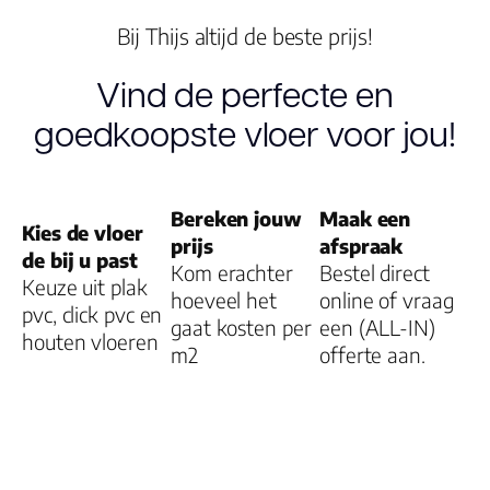
Bij Thijs altijd de beste prijs!
Type click
Vind de perfecte en
Garantie
goedkoopste vloer voor jou!
Woongebruik
(jaren)
Garantie
Bereken jouw
Maak een
Kies de vloer
prijs
afspraak
de bij u past
Kom erachter
Bestel direct
Keuze uit plak
hoeveel het
online of vraag
pvc, click pvc en
gaat kosten per
een (ALL-IN)
houten vloeren
m2
offerte aan.