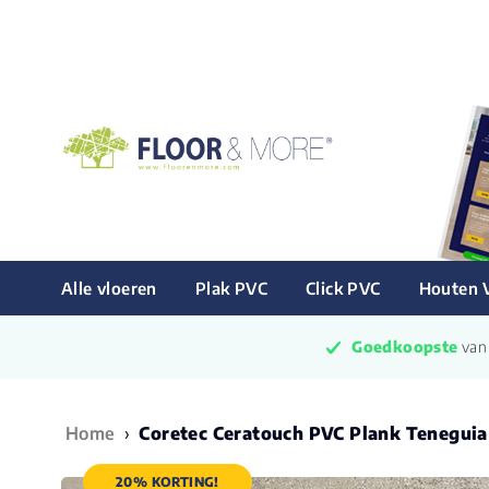
Alle vloeren
Plak PVC
Click PVC
Houten 
Goedkoopste
 va
Home
›
Coretec Ceratouch PVC Plank Tenegui
20% KORTING!