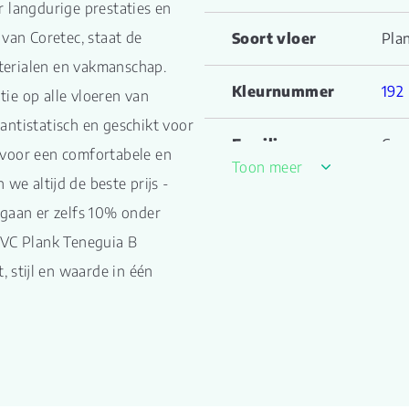
r langdurige prestaties en
 van Coretec, staat de
Soort vloer
Pla
terialen en vakmanschap.
Kleurnummer
192
ie op alle vloeren van
antistatisch en geschikt voor
Familienaam
Cer
 voor een comfortabele en
Toon meer
we altijd de beste prijs -
Productgroep
Ten
naam
 gaan er zelfs 10% onder
PVC Plank Teneguia B
Lengte plank (cm)
91.
stijl en waarde in één
Breedte plank
45.
(cm)
Inhoud pak (m2)
2.0