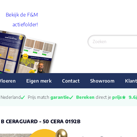
Bekijk de F&M
actiefolder!
Vloeren
Eigen merk
Contact
Showroom
Klant
n Nederland
Prijs match 
garantie
Bereken
 direct je 
prijs
9.6
a B CERAGUARD - 50 CERA 0192B