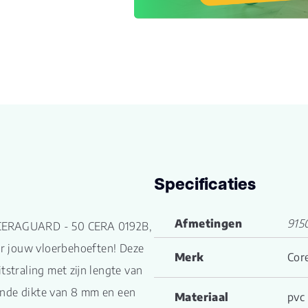
Specificaties
Afmetingen
915
 CERAGUARD - 50 CERA 0192B,
oor jouw vloerbehoeften! Deze
Merk
Cor
tstraling met zijn lengte van
ende dikte van 8 mm en een
Materiaal
pvc