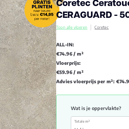
Coretec Ceratou
CERAGUARD - 50
Toon alle vloeren
Coretec
ALL-IN:
€74.96
/ m²
Vloerprijs:
€59.96
/ m²
Advies vloerprijs per m²:
€74.
Wat is je oppervlakte?
Totale m²