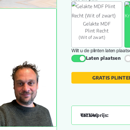
Gelakte MDF
Plint Recht
(Wit of zwart)
Wilt u de plinten laten plaat
Laten plaatsen
GRATIS PLINTE
€
177.46