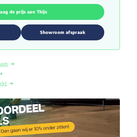
aag de prijs aan Thijs
Showroom afspraak
room
rkt