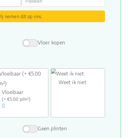
ij nemen dit op ons.
Vloer kopen
Weet ik niet
Vloeibaar
(+ €5.00 p/m²)
Geen plinten