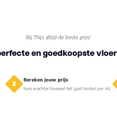
Aantal per pak
5
Dikte toplaag
0.5
(mm)
Dikte plank (mm)
8.0
Bij Thijs altijd de beste prijs!
perfecte en goedkoopste vloer 
V groef
4V
Gebruiksklasse
23, 
Bereken jouw prijs
Brandclassificatie
Bfl-
Kom erachter hoeveel het gaat kosten per m2
Vloerverwarming
ja
geschikt
Antistatisch
Ja