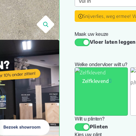
Snijverlies, weg ermee! W
🔍
Maak uw keuze
Vloer laten leggen
Welke ondervloer wilt u?
Zelfklevend
Wilt u plinten?
Plinten
Kies uw plint