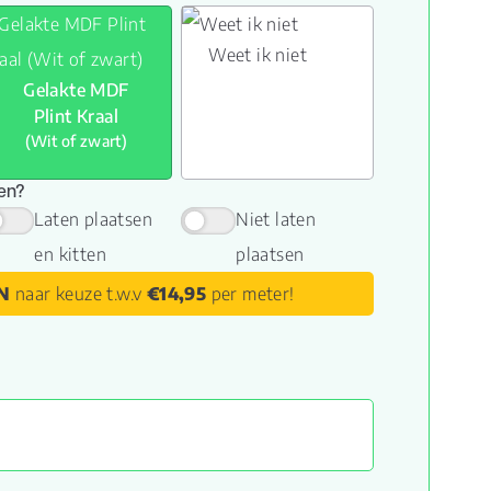
Weet ik niet
Gelakte MDF
Plint Kraal
(Wit of zwart)
sen?
Laten plaatsen
Niet laten
en kitten
plaatsen
N
naar keuze t.w.v
€14,95
per meter!