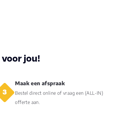
5
voor jou!
42
Maak een afspraak
s1
Bestel direct online of vraag een (ALL-IN)
offerte aan.