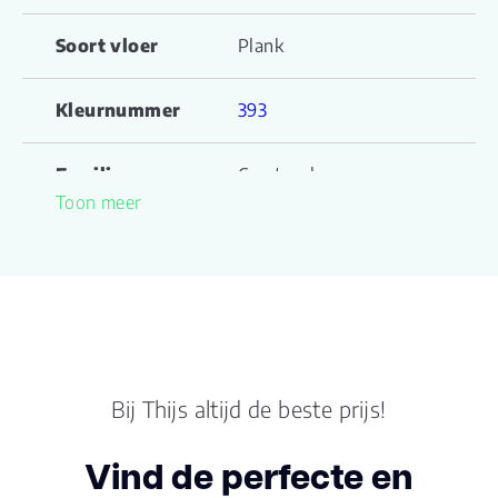
Soort vloer
Plank
Kleurnummer
393
Familienaam
Ceratouch
Toon meer
Productgroep
Pico B CERAGUARD
naam
Lengte plank (cm)
91.500
Breedte plank
45.70
(cm)
Bij Thijs altijd de beste prijs!
Inhoud pak (m2)
2.0900
Vind de perfecte en