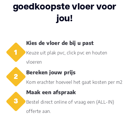
goedkoopste vloer voor
Aantal per pak
5
jou!
Dikte toplaag
0.55
(mm)
Dikte plank (mm)
8.0
Kies de vloer de bij u past
Keuze uit plak pvc, click pvc en houten
V groef
4V
vloeren
Bereken jouw prijs
Gebruiksklasse
23, 42
Kom erachter hoeveel het gaat kosten per m2
Brandclassificatie
Bfl-s1
Maak een afspraak
Bestel direct online of vraag een (ALL-IN)
Vloerverwarming
ja
geschikt
offerte aan.
Antistatisch
Ja