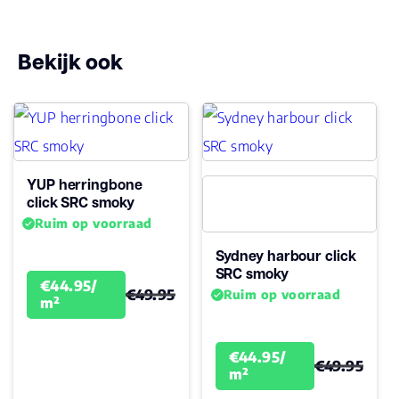
Geluidsdempend
Ja
Bekijk ook
Montage
Click PVC
Type click
Click
YUP herringbone
Garantie
click SRC smoky
Levenslang
Woongebruik
Ruim op voorraad
(jaren)
Sydney harbour click
Garantie
10
SRC smoky
€44.95/
€49.95
Ruim op voorraad
m²
€44.95/
€49.95
m²