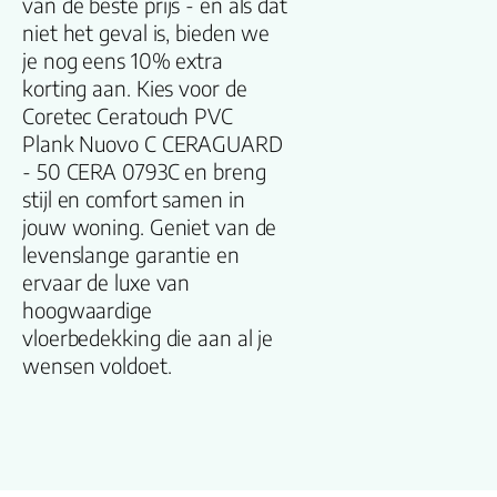
van de beste prijs - en als dat
Dikte plank (mm
niet het geval is, bieden we
je nog eens 10% extra
V groef
korting aan. Kies voor de
Coretec Ceratouch PVC
Gebruiksklasse
Plank Nuovo C CERAGUARD
- 50 CERA 0793C en breng
stijl en comfort samen in
Brandclassificati
jouw woning. Geniet van de
levenslange garantie en
Vloerverwarmin
ervaar de luxe van
geschikt
hoogwaardige
vloerbedekking die aan al je
Antistatisch
wensen voldoet.
Geluidsdempend
Montage