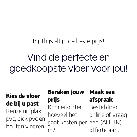
Type click
Garantie
Woongebruik
Bij Thijs altijd de beste prijs!
(jaren)
Vind de perfecte en
Garantie
goedkoopste vloer voor jou!
Bereken jouw
Maak een
Kies de vloer
prijs
afspraak
de bij u past
Kom erachter
Bestel direct
Keuze uit plak
hoeveel het
online of vraag
pvc, click pvc en
gaat kosten per
een (ALL-IN)
houten vloeren
m2
offerte aan.