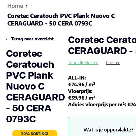
Home
›
Coretec Ceratouch PVC Plank Nuovo C
CERAGUARD - 50 CERA 0793C
Coretec Cerat
Terug naar overzicht
CERAGUARD - 
Coretec
Ceratouch
Toon alle vloeren
Coretec
PVC Plank
ALL-IN:
Nuovo C
€74.96
/ m²
Vloerprijs:
CERAGUARD
€59.96
/ m²
- 50 CERA
Advies vloerprijs per m²:
€74
0793C
Wat is je oppervlakte?
20% KORTING!