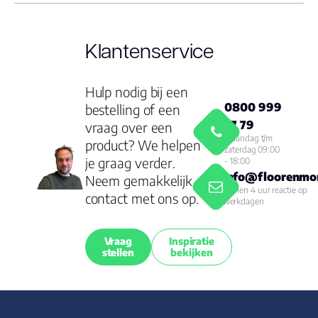
Klantenservice
Hulp nodig bij een
0800 999
bestelling of een
77 79
vraag over een
Maandag t/m
product? We helpen
zaterdag 09:00
je graag verder.
- 18:00
info@floorenmor
Neem gemakkelijk
Binnen 4 uur reactie op
contact met ons op.
werkdagen
Vraag
Inspiratie
stellen
bekijken