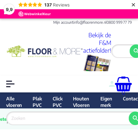
×
137
Reviews
9,9
Mijn account
info@floorenmore.nl
0800 999 77 79
Bekijk de
F&M
actiefolder!
0
Alle
Plak
Click
Houten
Eigen
Contac
vloeren
PVC
PVC
Vloeren
merk
 van 
Prijs 
 direct 
ste
garantie
Bereken
prijs
9.6/10
Nederland
match 
je 
Klan