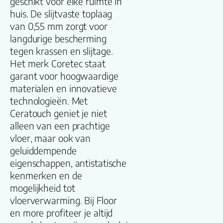
geschikt voor elke ruimte in
huis. De slijtvaste toplaag
Productgroep
van 0,55 mm zorgt voor
naam
langdurige bescherming
tegen krassen en slijtage.
Lengte plank
Het merk Coretec staat
(cm)
garant voor hoogwaardige
materialen en innovatieve
Breedte plank
technologieën. Met
(cm)
Ceratouch geniet je niet
alleen van een prachtige
Inhoud pak (m2)
vloer, maar ook van
geluiddempende
eigenschappen, antistatische
Aantal per pak
kenmerken en de
mogelijkheid tot
Dikte toplaag
vloerverwarming. Bij Floor
(mm)
en more profiteer je altijd