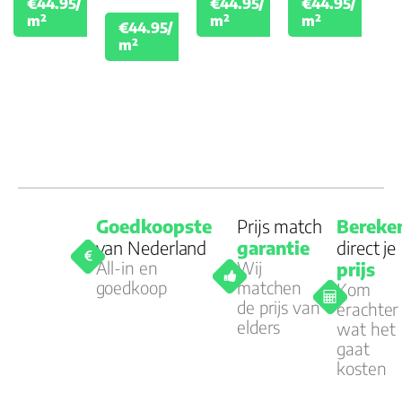
€44.95/
€44.95/
€44.95/
€49.95
€49.95
€49.
m²
m²
m²
€44.95/
€49.95
m²
Goedkoopste
Prijs match
Bereke
van Nederland
garantie
direct je
All-in en
Wij
prijs
goedkoop
matchen
Kom
de prijs van
erachter
elders
wat het
gaat
kosten