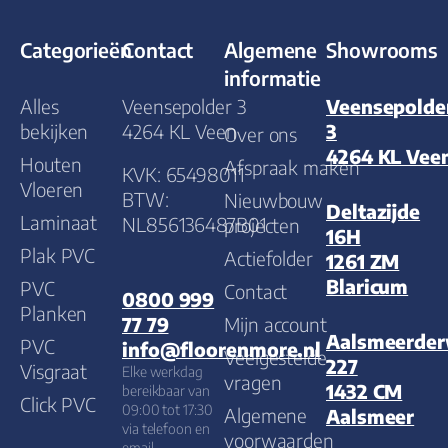
Categorieën
Contact
Algemene
Showrooms
informatie
Alles
Veensepolder 3
Veensepolde
bekijken
4264 KL Veen
3
Over ons
4264 KL Vee
Houten
Afspraak maken
KVK: 65498011
Vloeren
BTW:
Nieuwbouw
Deltazijde
Laminaat
NL856136487B01
projecten
16H
Plak PVC
Actiefolder
1261 ZM
Blaricum
PVC
Contact
0800 999
Planken
Mijn account
77 79
Aalsmeerde
PVC
info@floorenmore.nl
Veelgestelde
227
Visgraat
Elke werkdag
vragen
1432 CM
bereikbaar van
Click PVC
09:00 tot 17:30
Algemene
Aalsmeer
via telefoon en
voorwaarden
email