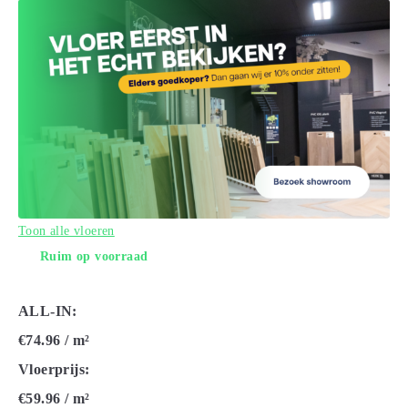
Toon alle vloeren
Ruim op voorraad
ALL-IN:
€74.96
/ m²
Vloerprijs:
€59.96
/ m²