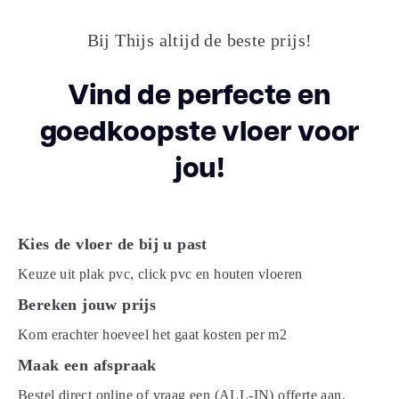
Breedte plank
18.00
(cm)
Bij Thijs altijd de beste prijs!
Inhoud pak (m2)
1.9800
Vind de perfecte en
goedkoopste vloer voor
Aantal per pak
9
jou!
Dikte toplaag
0.55
(mm)
Dikte plank (mm)
8.0
Kies de vloer de bij u past
Keuze uit plak pvc, click pvc en houten vloeren
V groef
4V
Bereken jouw prijs
Kom erachter hoeveel het gaat kosten per m2
Gebruiksklasse
23, 42
Maak een afspraak
Brandclassificatie
Bfl-s1
Bestel direct online of vraag een (ALL-IN) offerte aan.