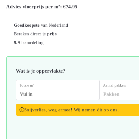
Advies vloerprijs per m²:
€74.95
Goedkoopste
van Nederland
Bereken direct je
prijs
9.9
beoordeling
Wat is je oppervlakte?
Totale m²
Aantal pakken
Snijverlies, weg ermee! Wij nemen dit op ons.