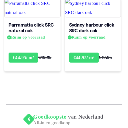
Parramatta click SRC
Sydney harbour click
natural oak
SRC dark oak
Ruim op voorraad
Ruim op voorraad
€49.95
€49.95
€44.95/ m²
€44.95/ m²
Goedkoopste
van Nederland
All-in en goedkoop