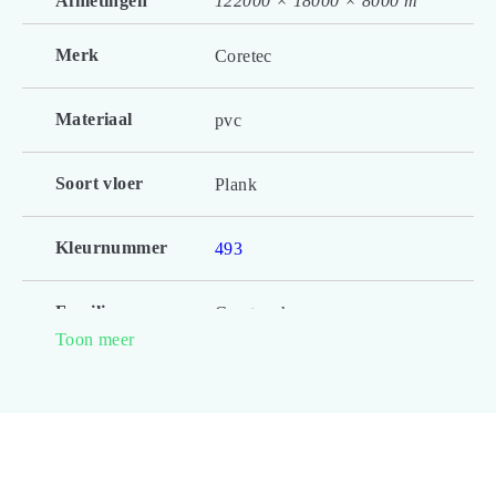
Afmetingen
122000 × 18000 × 8000 m
Merk
Coretec
Materiaal
pvc
Soort vloer
Plank
Kleurnummer
493
Familienaam
Ceratouch
Toon meer
Productgroep
Katla C CERAGUARD
naam
Lengte plank
122.000
(cm)