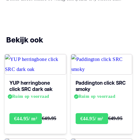
Vloerverwarming
ja
geschikt
Antistatisch
Ja
Bekijk ook
Geluidsdempend
Ja
Montage
Click PVC
YUP herringbone
Paddington click SRC
click SRC dark oak
smoky
Type click
Click
Ruim op voorraad
Ruim op voorraad
Garantie
Woongebruik
Levenslang
€49.95
€49.95
€44.95/ m²
€44.95/ m²
(jaren)
Garantie
10