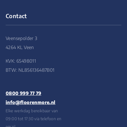
Contact
Veensepolder 3
4264 KL Veen
KVK: 65498011
BTW: NL856136487B01
0800 999 77 79
info@floorenmore.nl
Elke werkdag bereikbaar van
09:00 tot 17:30 via telefoon en
email