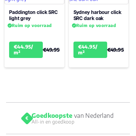
Paddington click SRC
Sydney harbour click
light grey
SRC dark oak
Ruim op voorraad
Ruim op voorraad
€44.95/
€44.95/
€49.95
€49.95
m²
m²
Goedkoopste
van Nederland
All-in en goedkoop