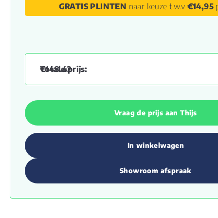
GRATIS PLINTEN
naar keuze t.w.v
€14,95
p
€
148.42
Vraag de prijs aan Thijs
In winkelwagen
Showroom afspraak