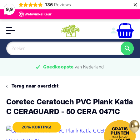
×
136
Reviews
9,9
0
Goedkoopste
 van Nederland
Terug naar overzicht
Coretec Ceratouch PVC Plank Katla
C CERAGUARD - 50 CERA 0471C
20% KORTING!