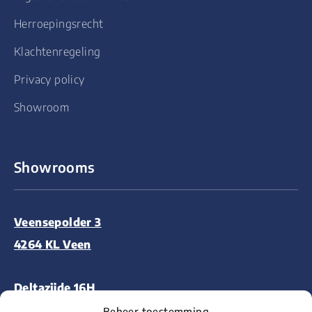
Herroepingsrecht
Klachtenregeling
Privacy policy
Showroom
Showrooms
Veensepolder 3
4264 KL Veen
Deltazijde 16H
1261 ZM Blaricum
Beheer toestemming