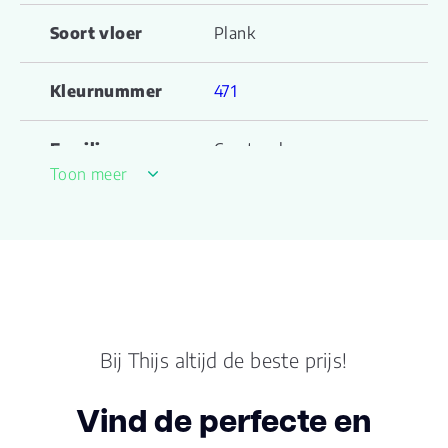
Soort vloer
Plank
Kleurnummer
471
Familienaam
Ceratouch
Toon meer
Productgroep
Katla C CERAGUARD
naam
Lengte plank (cm)
122.000
Breedte plank
18.00
(cm)
Bij Thijs altijd de beste prijs!
Inhoud pak (m2)
1.9800
Vind de perfecte en