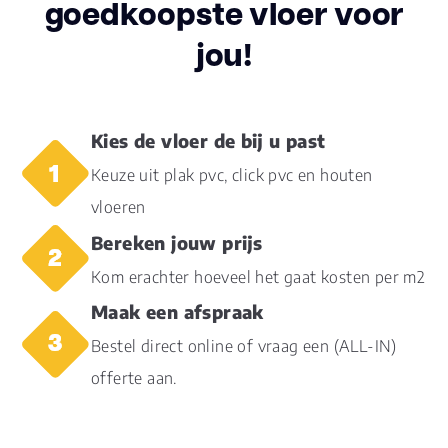
goedkoopste vloer voor
Aantal per pak
9
jou!
Dikte toplaag
0.55
(mm)
Dikte plank (mm)
8.0
Kies de vloer de bij u past
Keuze uit plak pvc, click pvc en houten
V groef
4V
vloeren
Bereken jouw prijs
Gebruiksklasse
23, 42
Kom erachter hoeveel het gaat kosten per m2
Brandclassificatie
Bfl-s1
Maak een afspraak
Bestel direct online of vraag een (ALL-IN)
Vloerverwarming
ja
geschikt
offerte aan.
Antistatisch
Ja