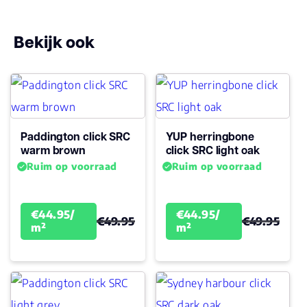
Geluidsdempend
Ja
Bekijk ook
Montage
Click PVC
Type click
Click
Paddington click SRC
YUP herringbone
Garantie
warm brown
click SRC light oak
Levenslang
Woongebruik
Ruim op voorraad
Ruim op voorraad
(jaren)
Garantie
10
€44.95/
€44.95/
€49.95
€49.95
m²
m²