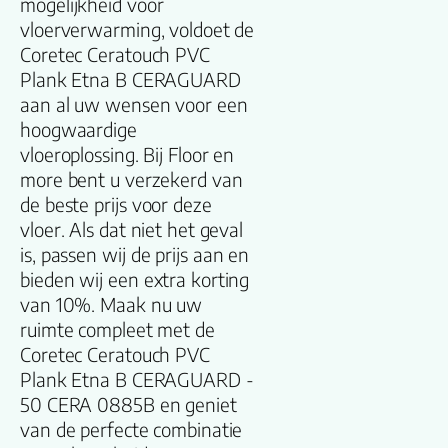
mogelijkheid voor
Dikte plank (mm
vloerverwarming, voldoet de
Coretec Ceratouch PVC
V groef
Plank Etna B CERAGUARD
aan al uw wensen voor een
Gebruiksklasse
hoogwaardige
vloeroplossing. Bij Floor en
more bent u verzekerd van
Brandclassificati
de beste prijs voor deze
vloer. Als dat niet het geval
Vloerverwarmin
is, passen wij de prijs aan en
geschikt
bieden wij een extra korting
van 10%. Maak nu uw
Antistatisch
ruimte compleet met de
Coretec Ceratouch PVC
Geluidsdempend
Plank Etna B CERAGUARD -
50 CERA 0885B en geniet
van de perfecte combinatie
Montage