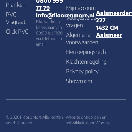
0800 999
Planken
Mijn account
77 79
Aalsmeerde
PVC
info@floorenmore.nl
Veelgestelde
227
Visgraat
Elke werkdag
vragen
1432 CM
bereikbaar van
Click PVC
09:00 tot 17:30
Algemene
Aalsmeer
via telefoon en
voorwaarden
email
Herroepingsrecht
Klachtenregeling
Privacy policy
Showroom
© 2026 Floor&More Alle rechten
Website ontworpen en
voorbehouden
ontwikkeld door
Wooms