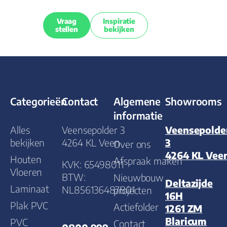
Vraag
Inspiratie
stellen
bekijken
Categorieën
Contact
Algemene
Showrooms
informatie
Alles
Veensepolder 3
Veensepolde
bekijken
4264 KL Veen
3
Over ons
4264 KL Vee
Houten
Afspraak maken
KVK: 65498011
Vloeren
BTW:
Nieuwbouw
Deltazijde
Laminaat
NL856136487B01
projecten
16H
Plak PVC
Actiefolder
1261 ZM
Blaricum
PVC
Contact