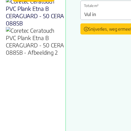
Totale m²
Snijverlies, weg ermee