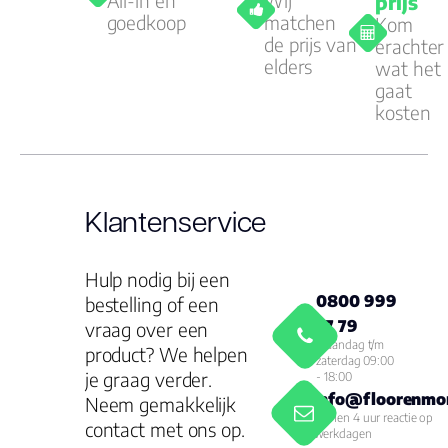
All-in en
Wij
prijs
goedkoop
matchen
Kom
de prijs van
erachter
elders
wat het
gaat
kosten
Klantenservice
Hulp nodig bij een
0800 999
bestelling of een
77 79
vraag over een
Maandag t/m
product? We helpen
zaterdag 09:00
je graag verder.
- 18:00
info@floorenmor
Neem gemakkelijk
Binnen 4 uur reactie op
contact met ons op.
werkdagen