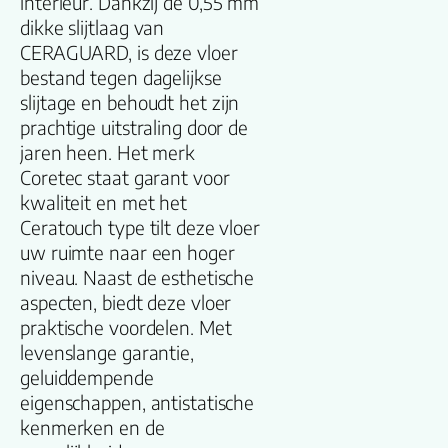
interieur. Dankzij de 0,55 mm
dikke slijtlaag van
Productgroep
CERAGUARD, is deze vloer
naam
bestand tegen dagelijkse
slijtage en behoudt het zijn
Lengte plank
prachtige uitstraling door de
(cm)
jaren heen. Het merk
Coretec staat garant voor
Breedte plank
kwaliteit en met het
(cm)
Ceratouch type tilt deze vloer
uw ruimte naar een hoger
Inhoud pak (m2)
niveau. Naast de esthetische
aspecten, biedt deze vloer
praktische voordelen. Met
Aantal per pak
levenslange garantie,
geluiddempende
Dikte toplaag
eigenschappen, antistatische
(mm)
kenmerken en de