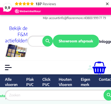
×
137
Reviews
9,9
Mijn account
info@floorenmore.nl
0800 999 77 79
Bekijk de
F&M
actiefolder!
Showroom afspraak
Inlogg
0
Alle
Plak
Click
Houten
Eigen
Contac
vloeren
PVC
PVC
Vloeren
merk
 van 
Prijs 
 direct 
ste
garantie
Bereken
prijs
9.6/10
Nederland
match 
je 
Klan