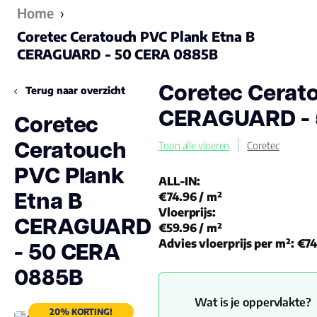
Home
›
Coretec Ceratouch PVC Plank Etna B
CERAGUARD - 50 CERA 0885B
Coretec Cerat
Terug naar overzicht
CERAGUARD - 
Coretec
Ceratouch
Toon alle vloeren
Coretec
PVC Plank
ALL-IN:
Etna B
€74.96
/ m²
Vloerprijs:
CERAGUARD
€59.96
/ m²
- 50 CERA
Advies vloerprijs per m²:
€74
0885B
Wat is je oppervlakte?
20% KORTING!