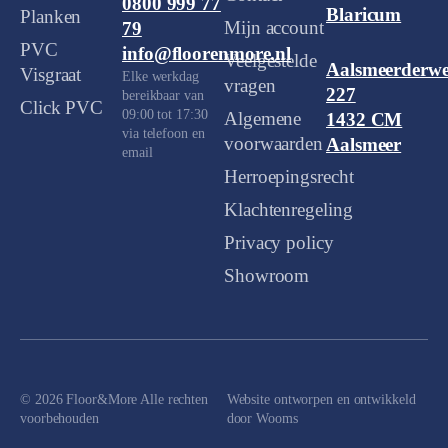
0800 999 77
Blaricum
Planken
Mijn account
79
PVC
info@floorenmore.nl
Veelgestelde
Aalsmeerderw
Visgraat
Elke werkdag
vragen
227
bereikbaar van
Click PVC
09:00 tot 17:30
Algemene
1432 CM
via telefoon en
voorwaarden
Aalsmeer
email
Herroepingsrecht
Klachtenregeling
Privacy policy
Showroom
© 2026 Floor&More Alle rechten
Website ontworpen en ontwikkeld
voorbehouden
door
Wooms