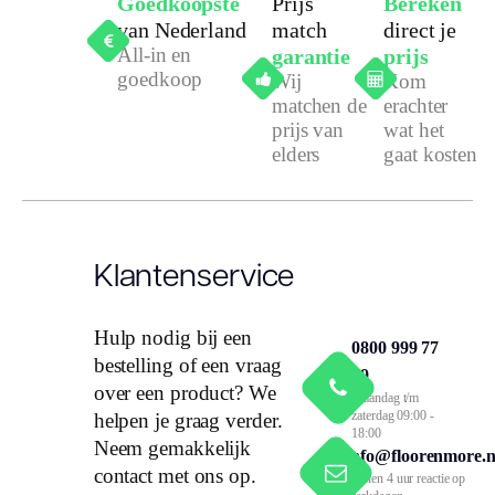
Goedkoopste
Prijs
Bereken
van Nederland
match
direct je
All-in en
garantie
prijs
goedkoop
Wij
Kom
matchen de
erachter
prijs van
wat het
elders
gaat kosten
Klantenservice
Hulp nodig bij een
0800 999 77
bestelling of een vraag
79
over een product? We
Maandag t/m
zaterdag 09:00 -
helpen je graag verder.
18:00
Neem gemakkelijk
info@floorenmore.n
contact met ons op.
Binnen 4 uur reactie op