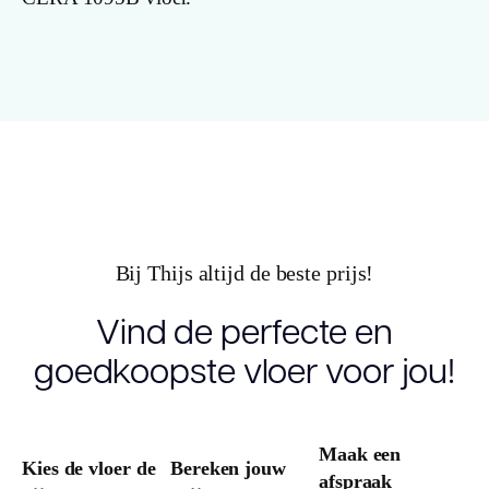
Gebruiksklasse
Brandclassificatie
Vloerverwarming
geschikt
Antistatisch
Bij Thijs altijd de beste prijs!
Geluidsdempend
Vind de perfecte en
goedkoopste vloer voor jou!
Montage
Type click
Maak een
Kies de vloer de
Bereken jouw
afspraak
Garantie