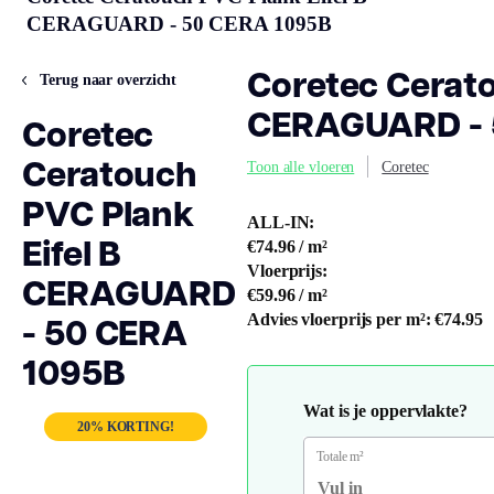
CERAGUARD - 50 CERA 1095B
Coretec Cerato
Terug naar overzicht
CERAGUARD - 
Coretec
Ceratouch
Toon alle vloeren
Coretec
PVC Plank
ALL-IN:
Eifel B
€74.96
/ m²
Vloerprijs:
CERAGUARD
€59.96
/ m²
- 50 CERA
Advies vloerprijs per m²:
€74.95
1095B
Wat is je oppervlakte?
20% KORTING!
Totale m²