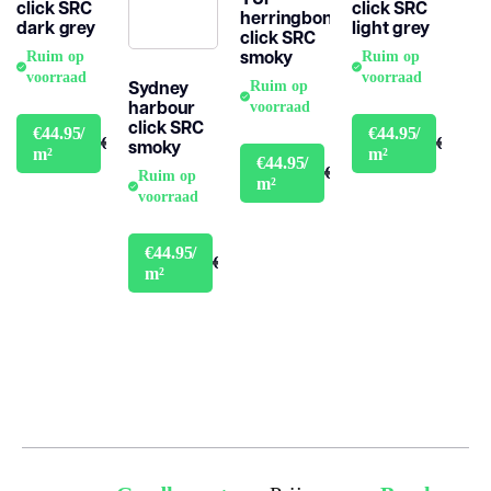
click SRC
click SRC
herringbone
dark grey
light grey
click SRC
smoky
Ruim op
Ruim op
voorraad
voorraad
Sydney
Ruim op
harbour
voorraad
click SRC
€44.95/
€44.95/
€49.95
€49.95
smoky
m²
m²
€44.95/
€49.95
Ruim op
m²
voorraad
€44.95/
€49.95
m²