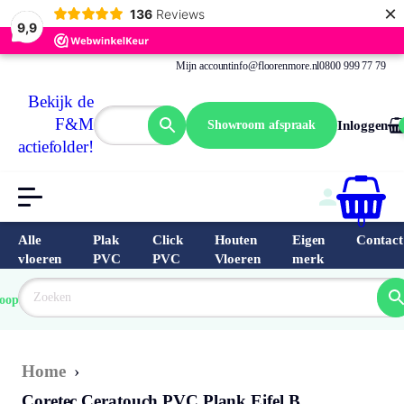
×
136
Reviews
9,9
Mijn account
info@floorenmore.nl
0800 999 77 79
Bekijk de
F&M
Showroom afspraak
Inloggen
actiefolder!
0
Alle
Plak
Click
Houten
Eigen
Contact
vloeren
PVC
PVC
Vloeren
merk
 van 
Prijs 
 direct 
oopste
garantie
Bereken
prijs
9.6/10
Nederland
match 
je 
Klantbeo
Home
›
Coretec Ceratouch PVC Plank Eifel B