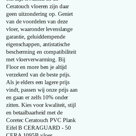
Lengte plank
Ceratouch vloeren zijn daar
(cm)
geen uitzondering op. Geniet
van de voordelen van deze
Breedte plank
vloer, waaronder levenslange
(cm)
garantie, geluiddempende
eigenschappen, antistatische
Inhoud pak (m2)
bescherming en compatibiliteit
met vloerverwarming. Bij
Floor en more ben je altijd
Aantal per pak
verzekerd van de beste prijs.
Als je elders een lagere prijs
Dikte toplaag
vindt, passen wij onze prijs aan
(mm)
en gaan er zelfs 10% onder
zitten. Kies voor kwaliteit, stijl
Dikte plank
en betaalbaarheid met de
(mm)
Coretec Ceratouch PVC Plank
Eifel B CERAGUARD - 50
V groef
CERA 1095B vloer.