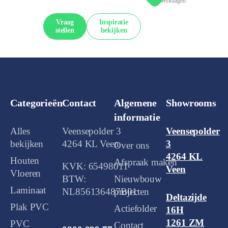
werkdagen
Vraag
Inspiratie
stellen
bekijken
Categorieën
Contact
Algemene
Showrooms
informatie
Alles
Veensepolder 3
Veensepolder
bekijken
4264 KL Veen
3
Over ons
4264 KL
Houten
Afspraak maken
KVK: 65498011
Veen
Vloeren
BTW:
Nieuwbouw
Laminaat
NL856136487B01
projecten
Deltazijde
Plak PVC
Actiefolder
16H
1261 ZM
PVC
Contact