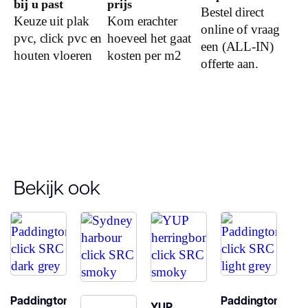
bij u past
prijs
Bestel direct
Woongebruik
Keuze uit plak
Kom erachter
online of vraag
(jaren)
pvc, click pvc en
hoeveel het gaat
een (ALL-IN)
houten vloeren
kosten per m2
offerte aan.
Garantie
Bekijk ook
Paddington
Paddington
YUP