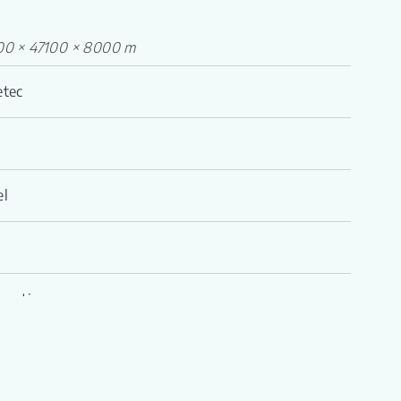
00 × 47100 × 8000 m
etec
el
hentics
ment Tile