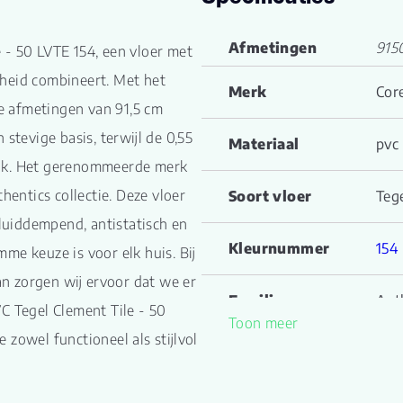
Afmetingen
915
 - 50 LVTE 154, een vloer met
heid combineert. Met het
Merk
Cor
De afmetingen van 91,5 cm
stevige basis, terwijl de 0,55
Materiaal
pvc
ruik. Het gerenommeerde merk
hentics collectie. Deze vloer
Soort vloer
Teg
eluiddempend, antistatisch en
Kleurnummer
154
me keuze is voor elk huis. Bij
 dan zorgen wij ervoor dat we er
Familienaam
Aut
C Tegel Clement Tile - 50
Toon meer
zowel functioneel als stijlvol
Productgroep
Cle
naam