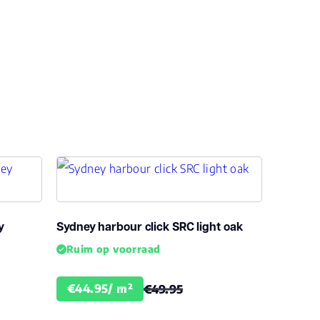
s1
ck PVC
y
Sydney harbour click SRC light oak
k
Ruim op voorraad
€44.95/ m²
€49.95
enslang