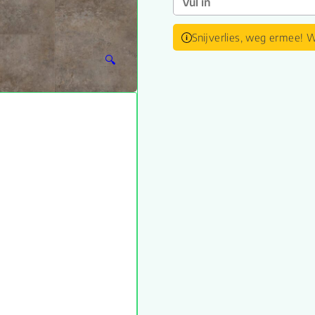
Snijverlies, weg ermee! W
🔍