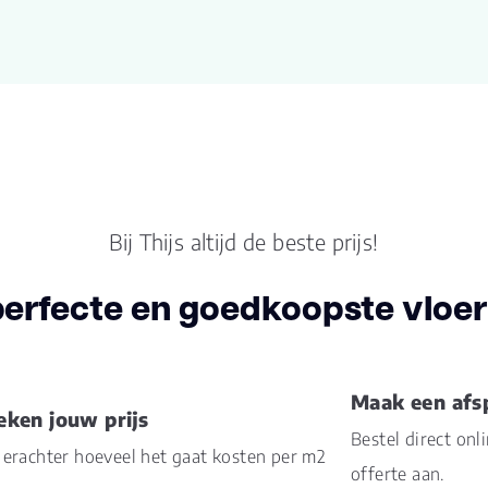
Lengte plank (cm)
91.
Breedte plank
47.1
(cm)
Inhoud pak (m2)
2.5
Aantal per pak
6
Bij Thijs altijd de beste prijs!
Dikte toplaag
0.5
(mm)
perfecte en goedkoopste vloer 
Dikte plank (mm)
8.0
Maak een afs
V groef
4V
eken jouw prijs
Bestel direct onl
erachter hoeveel het gaat kosten per m2
Gebruiksklasse
23, 
offerte aan.