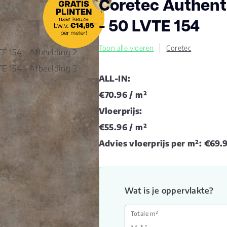
Coretec Authenti
- 50 LVTE 154
Toon alle vloeren
Coretec
ALL-IN:
€70.96
/ m²
Vloerprijs:
€55.96
/ m²
Advies vloerprijs per m²:
€69.
Wat is je oppervlakte?
Totale m²