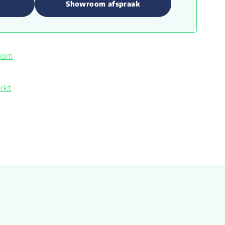
Showroom afspraak
room
rkt