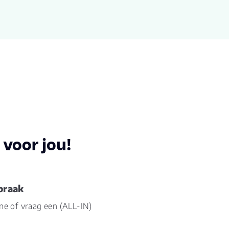
500
0
900
5
voor jou!
praak
ine of vraag een (ALL-IN)
33