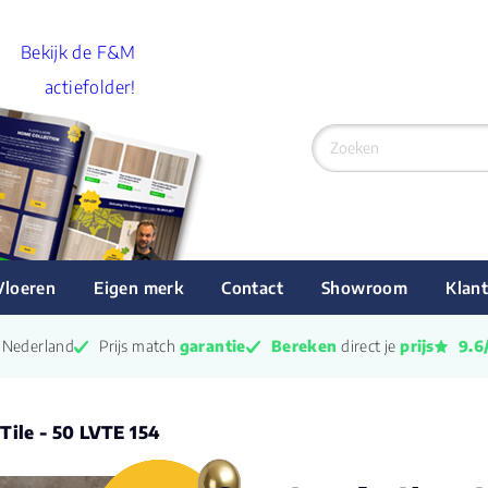
Bekijk de F&M
actiefolder!
Vloeren
Eigen merk
Contact
Showroom
Klant
n Nederland
Prijs match 
garantie
Bereken
 direct je 
prijs
9.6
Tile - 50 LVTE 154