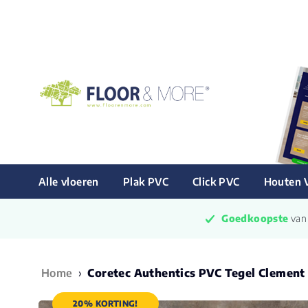
Alle vloeren
Plak PVC
Click PVC
Houten 
Goedkoopste
 va
Home
›
Coretec Authentics PVC Tegel Clement 
20% KORTING!