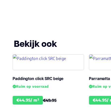
Bekijk ook
Paddington click SRC beige
Parramatta 
Ruim op voorraad
Ruim op v
€44.95/ m²
€44.95/ 
€49.95