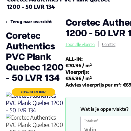
1200 - 50 LVR 134
Coretec Authe
Terug naar overzicht
1200 - 50 LVR 
Coretec
Authentics
Toon alle vloeren
Coretec
PVC Plank
ALL-IN:
Quebec 1200
€70.96
/ m²
Vloerprijs:
- 50 LVR 134
€55.96
/ m²
Advies vloerprijs per m²:
€69
20% KORTING!
Wat is je oppervlakte?
Totale m²