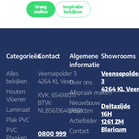
Vraag
Inspiratie
stellen
bekijken
Categorieën
Contact
Algemene
Showrooms
informatie
Alles
Veensepolder 3
Veensepolde
bekijken
4264 KL Veen
3
Over ons
4264 KL Vee
Houten
Afspraak maken
KVK: 65498011
Vloeren
BTW:
Nieuwbouw
Deltazijde
Laminaat
NL856136487B01
projecten
16H
Plak PVC
Actiefolder
1261 ZM
Blaricum
PVC
Contact
0800 999
Planken