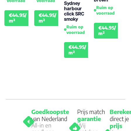
voorraad
voorraad
Sydney
Ruim op
harbour
voorraad
click SRC
€44.95/
€44.95/
€49.95
€49.95
smoky
m²
m²
Ruim op
€44.95/
€49.
voorraad
m²
€44.95/
€49.95
m²
Goedkoopste
Prijs match
Bereke
van Nederland
garantie
direct je
All-in en
Wij
prijs