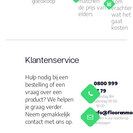
goedkoop
matchen
Kom
de prijs van
erachter
elders
wat het
gaat
kosten
Klantenservice
Hulp nodig bij een
0800 999
bestelling of een
77 79
vraag over een
Maandag t/m
product? We helpen
zaterdag 09:00
je graag verder.
- 18:00
info@floorenmor
Neem gemakkelijk
Binnen 4 uur reactie op
contact met ons op.
werkdagen