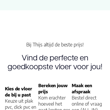
Garantie
Woongebruik
(jaren)
Garantie
Bij Thijs altijd de beste prijs!
Vind de perfecte en
goedkoopste vloer voor jou!
Bereken jouw
Maak een
Kies de vloer
prijs
afspraak
de bij u past
Kom erachter
Bestel direct
Keuze uit plak
hoeveel het
online of vraag
pvc, click pvc en
gaat kosten per
een (ALL-IN)