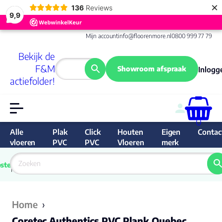
×
136
Reviews
9,9
Mijn account
info@floorenmore.nl
0800 999 77 79
Bekijk de
F&M
Showroom afspraak
Inlogg
actiefolder!
0
Alle
Plak
Click
Houten
Eigen
Contac
vloeren
PVC
PVC
Vloeren
merk
 van 
Prijs 
 direct 
ste
garantie
Bereken
prijs
9.6/10
Nederland
match 
je 
Klan
Home
›
Coretec Authentics PVC Plank Quebec