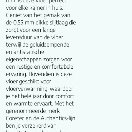
mm, is deze vloer perfect
Productgroep
voor elke kamer in huis.
naam
Geniet van het gemak van
de 0,55 mm dikke slijtlaag die
Lengte plank
zorgt voor een lange
(cm)
levensduur van de vloer,
terwijl de geluiddempende
Breedte plank
en antistatische
(cm)
eigenschappen zorgen voor
een rustige en comfortabele
Inhoud pak (m2)
ervaring. Bovendien is deze
vloer geschikt voor
vloerverwarming, waardoor
Aantal per pak
je het hele jaar door comfort
en warmte ervaart. Met het
Dikte toplaag
gerenommeerde merk
(mm)
Coretec en de Authentics-lijn
ben je verzekerd van
Dikte plank (mm