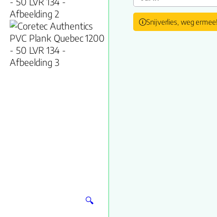
Snijverlies, weg ermee
🔍