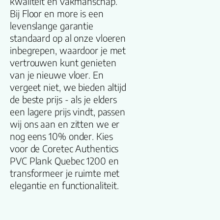
kwaliteit en vakmanschap.
Bij Floor en more is een
Gebruiksklasse
levenslange garantie
standaard op al onze vloeren
Brandclassificati
inbegrepen, waardoor je met
vertrouwen kunt genieten
van je nieuwe vloer. En
Vloerverwarmin
vergeet niet, we bieden altijd
geschikt
de beste prijs - als je elders
een lagere prijs vindt, passen
Antistatisch
wij ons aan en zitten we er
nog eens 10% onder. Kies
Geluidsdempend
voor de Coretec Authentics
PVC Plank Quebec 1200 en
Montage
transformeer je ruimte met
elegantie en functionaliteit.
Type click