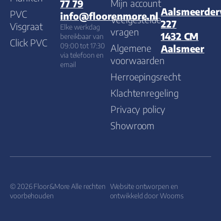
Mijn account
77 79
Aalsmeerde
PVC
info@floorenmore.nl
Veelgestelde
227
Visgraat
Elke werkdag
vragen
1432 CM
bereikbaar van
Click PVC
09:00 tot 17:30
Algemene
Aalsmeer
via telefoon en
voorwaarden
email
Herroepingsrecht
Klachtenregeling
Privacy policy
Showroom
© 2026 Floor&More Alle rechten
Website ontworpen en
voorbehouden
ontwikkeld door
Wooms