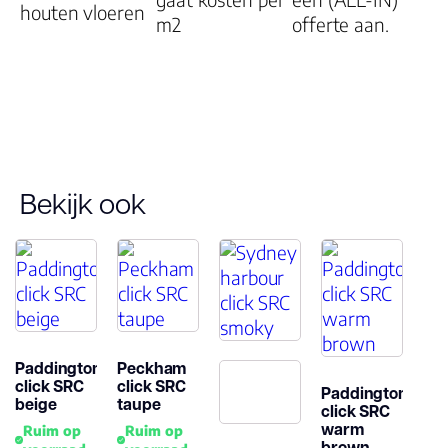
houten vloeren
m2
offerte aan.
Bekijk ook
Paddington
Peckham
click SRC
click SRC
Paddington
beige
taupe
click SRC
warm
Ruim op
Ruim op
brown