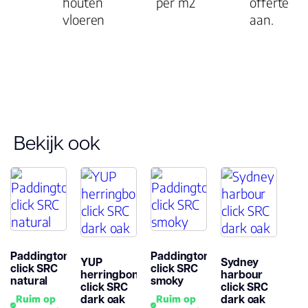
houten
per m2
offerte
vloeren
aan.
Bekijk ook
Paddington
Paddington
YUP
Sydney
click SRC
click SRC
herringbone
harbour
natural
smoky
click SRC
click SRC
dark oak
dark oak
Ruim op
Ruim op