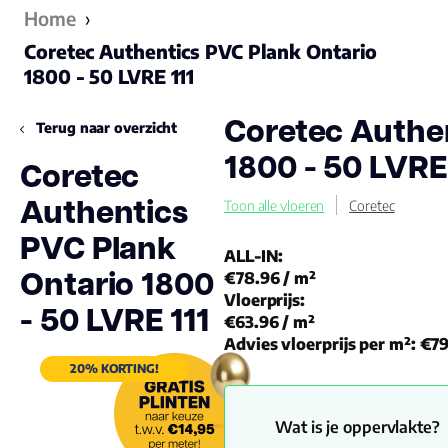
Home
›
Coretec Authentics PVC Plank Ontario
1800 - 50 LVRE 111
Coretec Authe
Terug naar overzicht
1800 - 50 LVRE
Coretec
Authentics
Toon alle vloeren
Coretec
PVC Plank
ALL-IN:
Ontario 1800
€78.96
/ m²
Vloerprijs:
- 50 LVRE 111
€63.96
/ m²
Advies vloerprijs per m²:
€79
20% KORTING!
Wat is je oppervlakte?