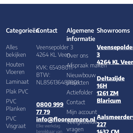
Categorieën
Contact
Algemene
Showrooms
informatie
Alles
Veensepolder 3
Veensepolde
bekijken
4264 KL Veen
3
Over ons
4264 KL Vee
Houten
Afspraak maken
KVK: 65498011
Vloeren
BTW:
Nieuwbouw
Deltazijde
Laminaat
NL856136487B01
projecten
16H
Plak PVC
Actiefolder
1261 ZM
Blaricum
PVC
Contact
0800 999
Planken
Mijn account
77 79
Aalsmeerde
PVC
info@floorenmore.nl
Veelgestelde
227
Visgraat
Elke werkdag
vragen
1432 CM
bereikbaar van