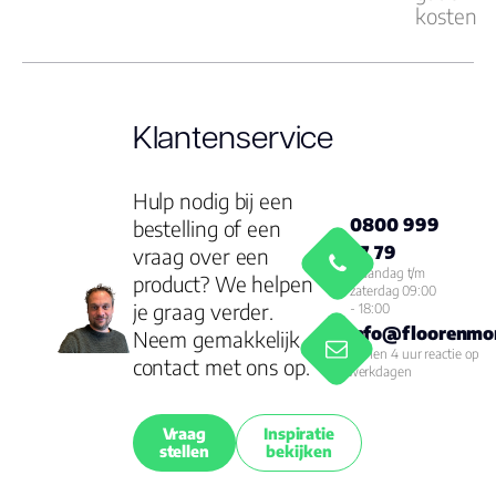
kosten
Klantenservice
Hulp nodig bij een
0800 999
bestelling of een
77 79
vraag over een
Maandag t/m
product? We helpen
zaterdag 09:00
je graag verder.
- 18:00
info@floorenmor
Neem gemakkelijk
Binnen 4 uur reactie op
contact met ons op.
werkdagen
Vraag
Inspiratie
stellen
bekijken