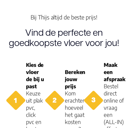
Montage
Bij Thijs altijd de beste prijs!
Type click
Vind de perfecte en
Garantie
goedkoopste vloer voor jou!
Woongebruik
(jaren)
Garantie
Kies de
Maak
vloer
Bereken
een
de bij u
jouw
afspraak
past
prijs
Bestel
Keuze
Kom
direct
uit plak
erachter
online of
pvc,
hoeveel
vraag
click
het gaat
een
pvc en
kosten
(ALL-IN)