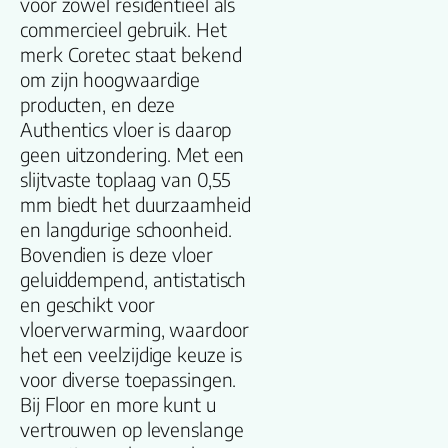
voor zowel residentieel als
Familienaam
commercieel gebruik. Het
merk Coretec staat bekend
Productgroep
om zijn hoogwaardige
naam
producten, en deze
Authentics vloer is daarop
Lengte plank
geen uitzondering. Met een
(cm)
slijtvaste toplaag van 0,55
mm biedt het duurzaamheid
Breedte plank
en langdurige schoonheid.
(cm)
Bovendien is deze vloer
geluiddempend, antistatisch
Inhoud pak (m2)
en geschikt voor
vloerverwarming, waardoor
het een veelzijdige keuze is
Aantal per pak
voor diverse toepassingen.
Bij Floor en more kunt u
Dikte toplaag
vertrouwen op levenslange
(mm)