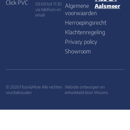
Click PVC
09:00 tot 17:30
Algemene
Aalsmeer
via telefoon en
voorwaarden
email
Herroepingsrecht
Klachtenregeling
Privacy policy
Showroom
© 2026 Floor&More Alle rechten
Website ontworpen en
voorbehouden
ontwikkeld door
Wooms