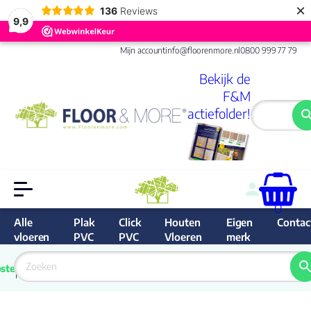
×
136
Reviews
9,9
Mijn account
info@floorenmore.nl
0800 999 77 79
Bekijk de
F&M
actiefolder!
0
Alle
Plak
Click
Houten
Eigen
Contac
vloeren
PVC
PVC
Vloeren
merk
 van 
Prijs 
 direct 
ste
garantie
Bereken
prijs
9.6/10
Nederland
match 
je 
Klan