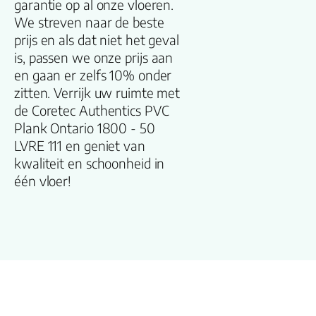
garantie op al onze vloeren.
We streven naar de beste
Dikte plank (mm
prijs en als dat niet het geval
is, passen we onze prijs aan
V groef
en gaan er zelfs 10% onder
zitten. Verrijk uw ruimte met
Gebruiksklasse
de Coretec Authentics PVC
Plank Ontario 1800 - 50
LVRE 111 en geniet van
Brandclassificati
kwaliteit en schoonheid in
één vloer!
Vloerverwarmin
geschikt
Antistatisch
Geluidsdempend