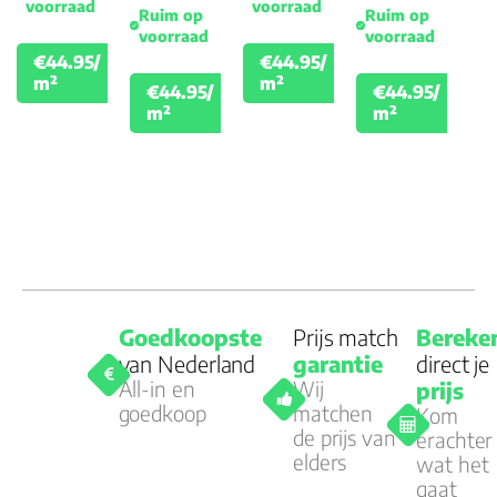
voorraad
voorraad
Ruim op
Ruim op
voorraad
voorraad
€44.95/
€44.95/
€49.95
€49.95
m²
m²
€44.95/
€44.95/
€49.95
€49.
m²
m²
Goedkoopste
Prijs match
Bereke
van Nederland
garantie
direct je
All-in en
Wij
prijs
goedkoop
matchen
Kom
de prijs van
erachter
elders
wat het
gaat