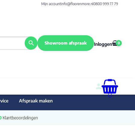
Mijn account
info@floorenmore.nl
0800 999 77 79
Showroom afspraak
0
Inloggen
0
vice
Afspraak maken
0
 Klantbeoordelingen