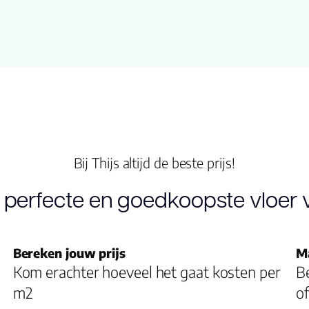
Structuur
Montage
V groef
Garantie
Bij Thijs altijd de beste prijs!
Gebruiksklasse
 perfecte en goedkoopste vloer v
Slijtlaag (mm)
Bereken jouw prijs
M
Vloerverwarming
Kom erachter hoeveel het gaat kosten per
Be
geschikt
m2
of