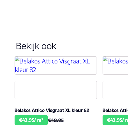
Bekijk ook
Belakos Attico Visgraat XL kleur 82
Belakos Att
€43.95/ m²
€43.95/ 
€48.95