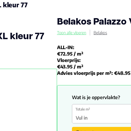
 kleur 77
Belakos Palazzo 
XL kleur 77
Toon alle vloeren
Belakos
ALL-IN:
€72.95
/ m²
Vloerprijs:
€43.95
/ m²
Advies vloerprijs per m²:
€48.95
Wat is je oppervlakte?
Totale m²