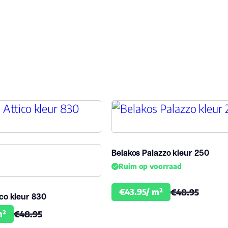
Belakos Palazzo kleur 250
Ruim op voorraad
€43.95/ m²
€48.95
ico kleur 830
m²
€48.95