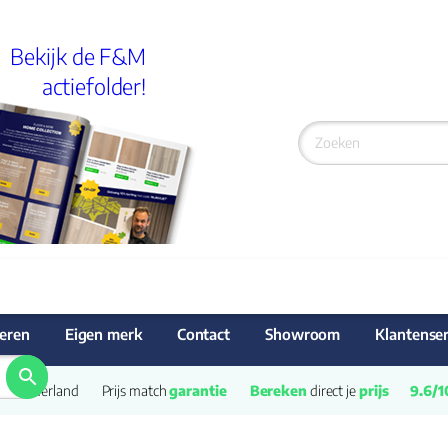
Bekijk de F&M
actiefolder!
eren
Eigen merk
Contact
Showroom
Klantenser
van Nederland
Prijs match 
garantie
Bereken
 direct je 
prijs
9.6/1