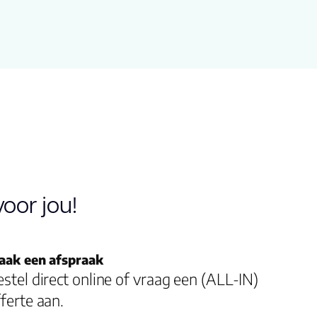
microgroeven
lijm
Micro 4v
20 jaar
23, 33
oor jou!
0.55
aak een afspraak
stel direct online of vraag een (ALL-IN)
ja
ferte aan.